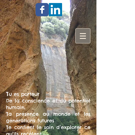
T
u es porteur
De la conscience et du potentiel
humain.
Ta présence au monde et les
générations futures
Te confient le soin d’explorer ce
qu’ils recèlent