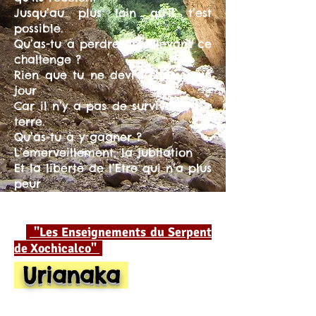
Jusqu’au plus loin qu’il t’est
possible.
Qu’as-tu à perdre en relevant ce
challenge ?
Rien que tu ne devras laisser un
jour
Car il n’y a pas de survivants sur
terre.
Qu’as-tu à y gagner ?
L’émerveillement, la jubilation
Et la liberté de l’Etre qui n’a plus
peur
De Vivre
"Les Enseignements du Serpent
de Xochicalco"
Urianaka
Chamanisme et