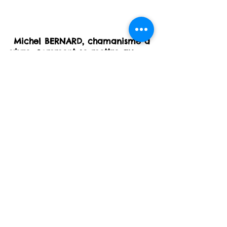
pragmatisme dans le
Langon
Michel BERNARD, chamanisme à
vivre, comment se mettre au
service de son bien-être
personnel, découvrir facilement
le savoir-vivre chaman, nature ,
esprit , spiritualité , initiation,
développement personnel,
stage
France
, Espagne, Mexique
France, Occitanie
2018 by Urianaka
Mentions légales
-
Conditions générales
de vente