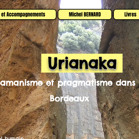
s et Accompagnements
Michel BERNARD
Livres
Urianaka
amanisme et pragmatisme dans
Bordeaux
el humain.