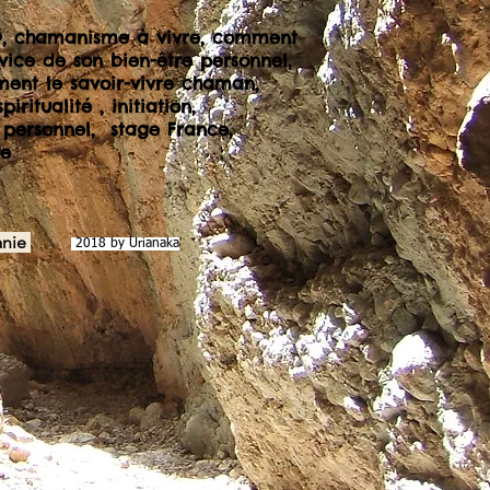
, chamanisme à vivre, comment
vice de son bien-être personnel,
ment le savoir-vivre chaman,
piritualité , initiation,
personnel, stage
France
,
ue
anie
2018 by Urianaka