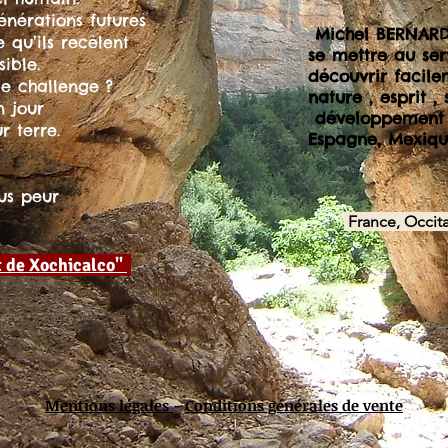
nérations futures
Michel BERNARD
e qu’ils recèlent
se mettre au ser
sible.
découvrir facile
ce challenge ?
nature , esprit , s
n jour
développement 
r terre.
Espagne, Mexiq
lus peur
France, Occit
 de Xochicalco"
Mentions légales
-
Conditions générales de vente