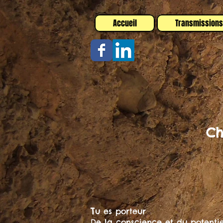
Accueil
Transmission
Ch
T
u es porteur
De la conscience et du potenti