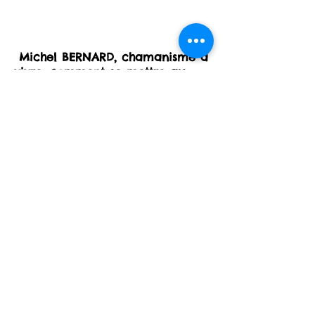
pragmatisme dans le
Blaye
Michel BERNARD, chamanisme à
vivre, comment se mettre au
service de son bien-être
personnel, découvrir facilement
le savoir-vivre chaman, nature ,
esprit , spiritualité , initiation,
développement personnel,
stage
France
, Espagne, Mexique
France, Occitanie
2018 by Urianaka
Mentions légales
-
Conditions générales
de vente