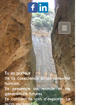
T
u es porteur
De la conscience et du potentiel
humain.
Ta présence au monde et les
générations futures
Te confient le soin d’explorer ce
qu’ils recèlent