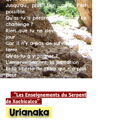
Jusqu’au plus loin qu’il t’est
possible.
Qu’as-tu à perdre en relevant ce
challenge ?
Rien que tu ne devras laisser un
jour
Car il n’y a pas de survivants sur
terre.
Qu’as-tu à y gagner ?
L’émerveillement, la jubilation
Et la liberté de l’Etre qui n’a plus
peur
De Vivre
"Les Enseignements du Serpent
de Xochicalco"
Urianaka
Chamanisme et