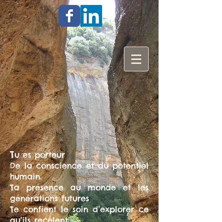
T
u es porteur
De la conscience et du potentiel
humain.
Ta présence au monde et les
générations futures
Te confient le soin d’explorer ce
qu’ils recèlent