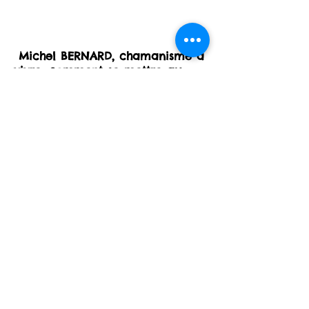
pragmatisme dans le
Bayonne
Michel BERNARD, chamanisme à
vivre, comment se mettre au
service de son bien-être
personnel, découvrir facilement
le savoir-vivre chaman, nature ,
esprit , spiritualité , initiation,
développement personnel,
stage
France
, Espagne, Mexique
France, Occitanie
2018 by Urianaka
Mentions légales
-
Conditions générales
de vente