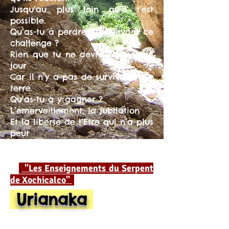
Jusqu’au plus loin qu’il t’est
possible.
Qu’as-tu à perdre en relevant ce
challenge ?
Rien que tu ne devras laisser un
jour
Car il n’y a pas de survivants sur
terre.
Qu’as-tu à y gagner ?
L’émerveillement, la jubilation
Et la liberté de l’Etre qui n’a plus
peur
De Vivre
"Les Enseignements du Serpent
de Xochicalco"
Urianaka
Chamanisme et